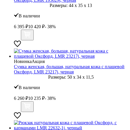
Оксфорд, LMR 195029j, черная
Размеры:
44
x
35
x
13
В наличии
6 395
₽
10 420
₽
- 38%
Новинка
Акция
Сумка женская, большая, натуральная кожа с плащевой
Оксфорд, LMR 23217j, черная
Размеры:
50
x
34
x
11,5
В наличии
6 260
₽
10 235
₽
- 38%