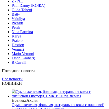
Z - N...
Paul Danny (КОЖА)
Gilda Tohetti
Batty
Vidoliya
Prensiti
Petek
Nina Farmina
Karya
Pratero
Hassion
Vermari
Mario Veronni
Lison Kaoberg
B.Cavalli
Последние новости
Все новости
НОВИНКИ
Новинка
Акция
Сумка женская, большая, натуральная кожа с плащевой