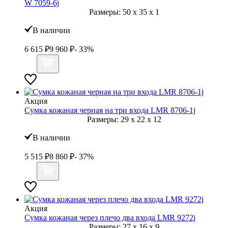
W 7059-6j
Размеры:
50
x
35
x
1
В наличии
6 615
₽
9 960
₽
- 33%
Акция
Сумка кожаная черная на три входа LMR 8706-1j
Размеры:
29
x
22
x
12
В наличии
5 515
₽
8 860
₽
- 37%
Акция
Сумка кожаная через плечо два входа LMR 9272j
Размеры:
27
x
16
x
9