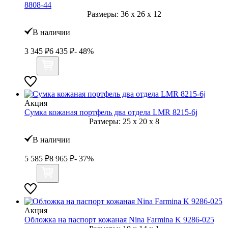
8808-44
Размеры:
36
x
26
x
12
В наличии
3 345
₽
6 435
₽
- 48%
Акция
Сумка кожаная портфель два отдела LMR 8215-6j
Размеры:
25
x
20
x
8
В наличии
5 585
₽
8 965
₽
- 37%
Акция
Обложка на паспорт кожаная Nina Farmina K 9286-025