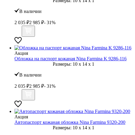
Размеры:
10
x
14
x
1
В наличии
2 035
₽
2 985
₽
- 31%
Акция
Обложка на паспорт кожаная Nina Farmina K 9286-116
Размеры:
10
x
14
x
1
В наличии
2 035
₽
2 985
₽
- 31%
Акция
Автопаспорт кожаная обложка Nina Farmina 9320-200
Размеры:
10
x
14
x
1