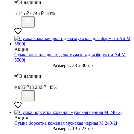
В наличии
5 145
₽
7 745
₽
- 33%
Акция
Сумка кожаная два отдела мужская для формата А4 M
5500j
Размеры:
38
x
30
x
7
В наличии
9 985
₽
18 280
₽
- 45%
Акция
Сумка борсетка кожаная мужская черная M 240-2j
Размеры:
19
x
23
x
7