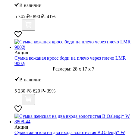
В наличии
5 745
₽
9 890
₽
- 41%
Акция
Сумка кожаная кросс боди на плечо через плечо LMR
9002j
Размеры:
28
x
17
x
7
В наличии
5 230
₽
8 620
₽
- 39%
Акция
Сумка женская на два входа золотистая B.Oalengi* W