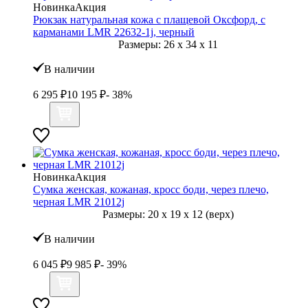
Новинка
Акция
Рюкзак натуральная кожа с плащевой Оксфорд, с
карманами LMR 22632-1j, черный
Размеры:
26
x
34
x
11
В наличии
6 295
₽
10 195
₽
- 38%
Новинка
Акция
Сумка женская, кожаная, кросс боди, через плечо,
черная LMR 21012j
Размеры:
20
x
19
x
12 (верх)
В наличии
6 045
₽
9 985
₽
- 39%