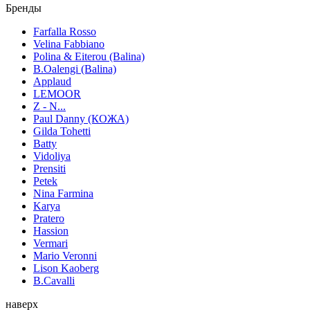
Бренды
Farfalla Rosso
Velina Fabbiano
Polina & Eiterou (Balina)
B.Oalengi (Balina)
Applaud
LEMOOR
Z - N...
Paul Danny (КОЖА)
Gilda Tohetti
Batty
Vidoliya
Prensiti
Petek
Nina Farmina
Karya
Pratero
Hassion
Vermari
Mario Veronni
Lison Kaoberg
B.Cavalli
наверх