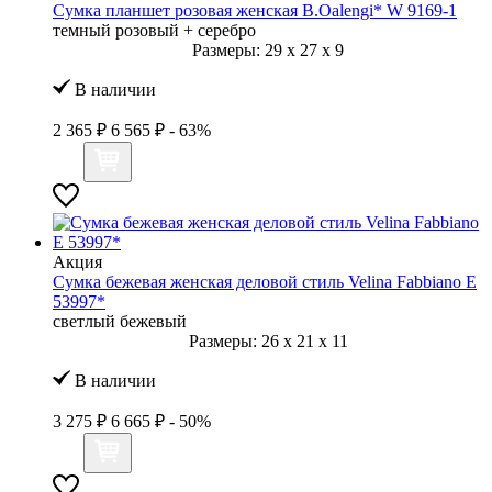
Сумка планшет розовая женская B.Oalengi* W 9169-1
темный розовый + серебро
Размеры:
29
x
27
x
9
В наличии
2 365 ₽
6 565 ₽
- 63%
Акция
Сумка бежевая женская деловой стиль Velina Fabbiano E
53997*
светлый бежевый
Размеры:
26
x
21
x
11
В наличии
3 275 ₽
6 665 ₽
- 50%