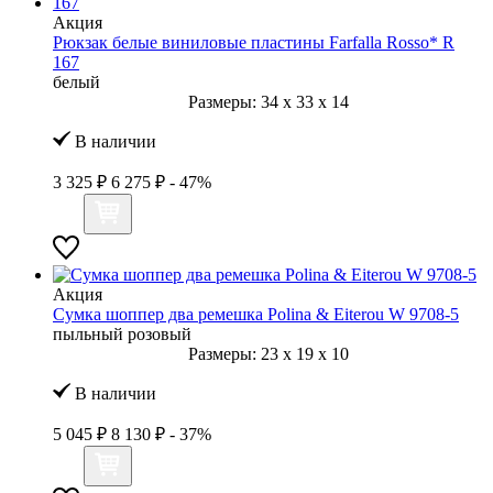
Акция
Рюкзак белые виниловые пластины Farfalla Rosso* R
167
белый
Размеры:
34
x
33
x
14
В наличии
3 325 ₽
6 275 ₽
- 47%
Акция
Сумка шоппер два ремешка Polina & Eiterou W 9708-5
пыльный розовый
Размеры:
23
x
19
x
10
В наличии
5 045 ₽
8 130 ₽
- 37%