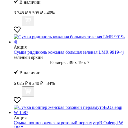
В наличии
3 345 ₽
5 595 ₽
- 40%
Акция
Сумка ридикюль кожаная большая зеленая LMR 9919-4j
зеленый яркий
Размеры:
39
x
19
x
7
В наличии
6 025 ₽
9 240 ₽
- 34%
Акция
Сумка шоппер женская розовый перламутрB.Oalengi W
1587