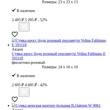
Размеры:
23
x
23
x
13
В наличии
2 495 ₽
5 295 ₽
- 52%
Акция
Сумка кросс боди розовый перламутр Velina Fabbiano E
591118
фиолетово-розовый
Размеры:
24
x
16
x
10
В наличии
2 695 ₽
4 685 ₽
- 42%
Акция