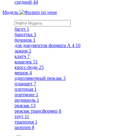
средний
44
Модель
багет
1
барсетка
3
бочонок
1
для документов формата А 4
10
зажим
2
клатч
7
кошелек
51
кросс-боди
25
мешок
4
однолямочный рюкзак
3
планшет
7
плетеная
1
портмоне
1
ридикюль
1
рюкзак
13
рюкзак трансформер
8
тоут
11
трапеция
1
шоппер
8