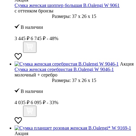
Сумка женская шоппер большая B.Oalengi W 9061
с оттенком бронзы
Размеры:
37
x
26
x
15
В наличии
3 445 ₽
6 745 ₽
- 48%
Акция
Сумка женская серебристая B.Oalengi W 9046-1
молочный + серебро
Размеры:
37
x
26
x
15
В наличии
4 035 ₽
6 095 ₽
- 33%
Акция