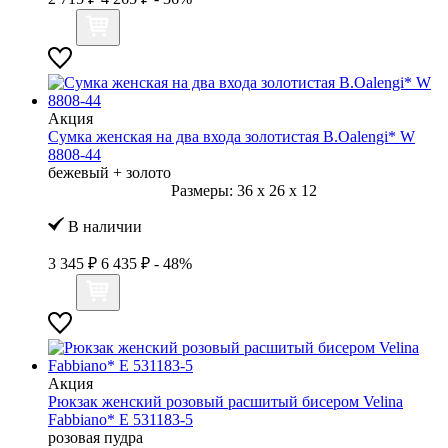
Акция
Сумка женская на два входа золотистая B.Oalengi* W
8808-44
бежевый + золото
Размеры:
36
x
26
x
12
В наличии
3 345 ₽
6 435 ₽
- 48%
Акция
Рюкзак женский розовый расшитый бисером Velina
Fabbiano* E 531183-5
розовая пудра