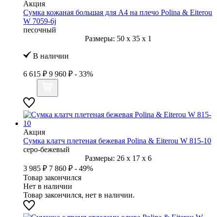
Акция
Сумка кожаная большая для А4 на плечо Polina & Eiterou
W 7059-6j
песочный
Размеры:
50
x
35
x
1
В наличии
6 615 ₽
9 960 ₽
- 33%
Акция
Сумка клатч плетеная бежевая Polina & Eiterou W 815-10
серо-бежевый
Размеры:
26
x
17
x
6
3 985 ₽
7 860 ₽
- 49%
Товар закончился
Нет в наличии
Товар закончился, нет в наличии.