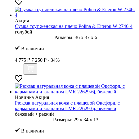
Акция
Сумка тоут женская на плечо Polina & Eiterou W 2746-4
голубой
Размеры:
36
x
37
x
6
В наличии
4 775 ₽
7 250 ₽
- 34%
Новинка
Акция
Рюкзак натуральная кожа с плащевой Оксфорд, с
карманами и клапаном LMR 22629-6j, бежевый
бежевый + рыжий
Размеры:
29
x
34
x
13
В наличии