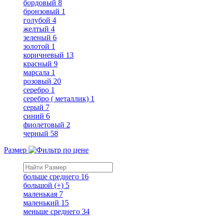
бордовый
8
бронзовый
1
голубой
4
желтый
4
зеленый
6
золотой
1
коричневый
13
красный
9
марсала
1
розовый
20
серебро
1
серебро ( металлик)
1
серый
7
синий
6
фиолетовый
2
черный
58
Размер
больше среднего
16
большой (+)
5
маленькая
7
маленький
15
меньше среднего
34