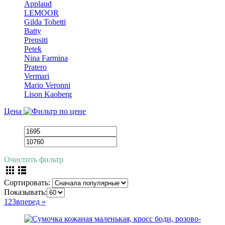
Applaud
LEMOOR
Gilda Tohetti
Batty
Prensiti
Petek
Nina Farmina
Pratero
Vermari
Mario Veronni
Lison Kaoberg
Цена
Очистить фильтр
Сортировать:
Показывать:
1
2
3
вперед »