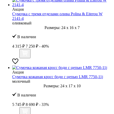
Акция
Сумочка с тремя отделами олива Polina & Eiterou W
2141-4
оливковый
Размеры:
24
x
16
x
7
В наличии
4 315 ₽
7 250 ₽
- 40%
Акция
Сумочка кожаная кросс боди с цепью LMR 7750-11j
молочный
Размеры:
24
x
17
x
10
В наличии
5 745 ₽
8 690 ₽
- 33%