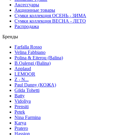
Аксессуары
Акционные товары
Сумки коллекция ОСЕНЬ - ЗИМА
Сумки коллекция ВЕСНА - ЛЕТО
Распродажа
Бренды
Farfalla Rosso
Velina Fabbiano
Polina & Eiterou (Balina)
B.Oalengi (Balina)
Applaud
LEMOOR
Z - N...
Paul Danny (КОЖА)
Gilda Tohetti
Batty
Vidoliya
Prensiti
Petek
Nina Farmina
Karya
Pratero
Hassion