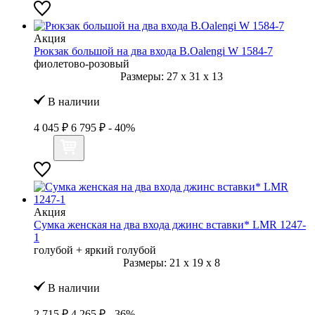
Акция
Рюкзак большой на два входа B.Oalengi W 1584-7
фиолетово-розовый
Размеры:
27
x
31
x
13
В наличии
4 045 ₽
6 795 ₽
- 40%
Акция
Сумка женская на два входа джинс вставки* LMR 1247-
1
голубой + яркий голубой
Размеры:
21
x
19
x
8
В наличии
2 715 ₽
4 265 ₽
- 36%