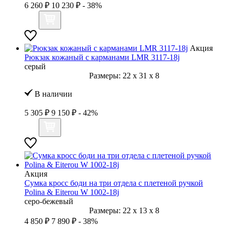
6 260 ₽
10 230 ₽
- 38%
Акция
Рюкзак кожаный с карманами LMR 3117-18j
серый
Размеры:
22
x
31
x
8
В наличии
5 305 ₽
9 150 ₽
- 42%
Акция
Сумка кросс боди на три отдела с плетеной ручкой
Polina & Eiterou W 1002-18j
серо-бежевый
Размеры:
22
x
13
x
8
4 850 ₽
7 890 ₽
- 38%