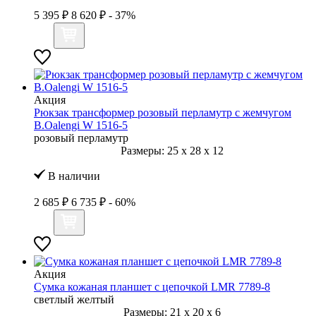
5 395 ₽
8 620 ₽
- 37%
Акция
Рюкзак трансформер розовый перламутр с жемчугом
B.Oalengi W 1516-5
розовый перламутр
Размеры:
25
x
28
x
12
В наличии
2 685 ₽
6 735 ₽
- 60%
Акция
Сумка кожаная планшет с цепочкой LMR 7789-8
светлый желтый
Размеры:
21
x
20
x
6