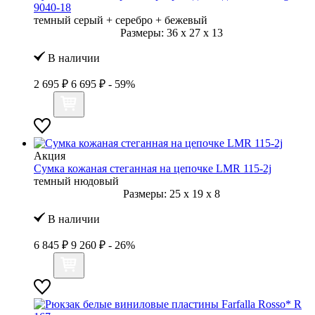
9040-18
темный серый + серебро + бежевый
Размеры:
36
x
27
x
13
В наличии
2 695 ₽
6 695 ₽
- 59%
Акция
Сумка кожаная стеганная на цепочке LMR 115-2j
темный нюдовый
Размеры:
25
x
19
x
8
В наличии
6 845 ₽
9 260 ₽
- 26%