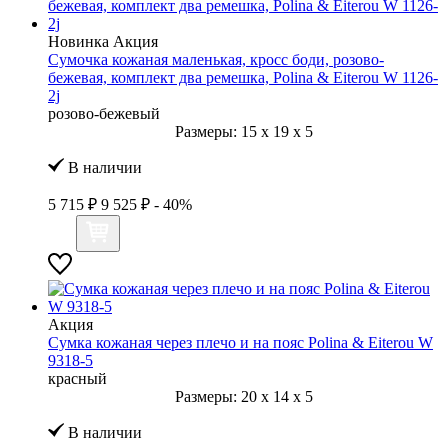
Новинка
Акция
Сумочка кожаная маленькая, кросс боди, розово-
бежевая, комплект два ремешка, Polina & Eiterou W 1126-
2j
розово-бежевый
Размеры:
15
x
19
x
5
В наличии
5 715 ₽
9 525 ₽
- 40%
Акция
Сумка кожаная через плечо и на пояс Polina & Eiterou W
9318-5
красный
Размеры:
20
x
14
x
5
В наличии