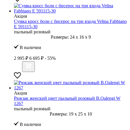
Акция
Сумка кросс боли с бисерос на три входа Velina Fabbiano
E 591115-30
пыльный розовый
Размеры:
24
x
16
x
9
В наличии
2 995 ₽
6 695 ₽
- 55%
Акция
Рюкзак женский цвет пыльный розовый B.Oalengi W
1267
пыльный розовый
Размеры:
19
x
25
x
10
В наличии