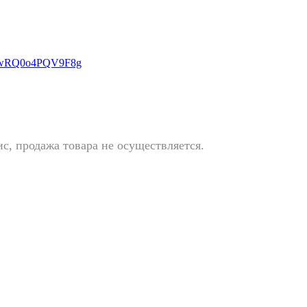
EJwRQ0o4PQV9F8g
с, продажа товара не осуществляется.