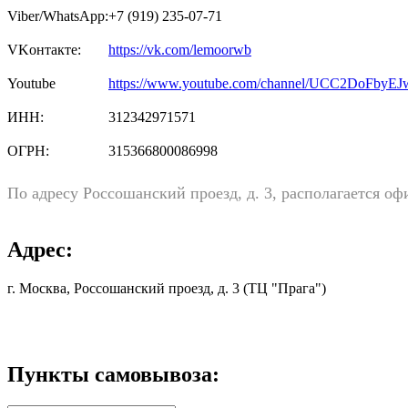
Viber/WhatsApp:
+7 (919) 235-07-71
VKонтакте:
https://vk.com/lemoorwb
Youtube
https://www.youtube.com/channel/UCC2DoFby
ИНН:
312342971571
ОГРН:
315366800086998
По адресу
Россошанский проезд, д. 3,
располагается офи
Адрес:
г. Москва, Россошанский проезд, д. 3 (ТЦ "Прага")
Пункты самовывоза: