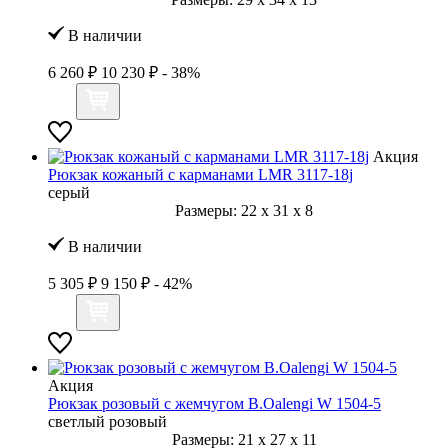
В наличии
6 260 ₽
10 230 ₽
- 38%
Акция
Рюкзак кожаный с карманами LMR 3117-18j
серый
Размеры:
22
x
31
x
8
В наличии
5 305 ₽
9 150 ₽
- 42%
Акция
Рюкзак розовый с жемчугом B.Oalengi W 1504-5
светлый розовый
Размеры:
21
x
27
x
11