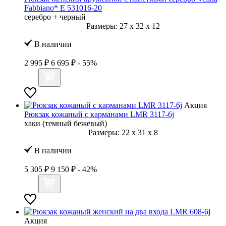
Fabbiano* E 531016-20
серебро + черный
Размеры:
27
x
32
x
12
В наличии
2 995 ₽
6 695 ₽
- 55%
Акция
Рюкзак кожаный с карманами LMR 3117-6j
хаки (темный бежевый)
Размеры:
22
x
31
x
8
В наличии
5 305 ₽
9 150 ₽
- 42%
Акция