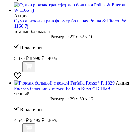
Акция
Сумка рюкзак трансформер большая Polina & Eiterou W
1166-7j
темный баклажан
Размеры:
27
x
32
x
10
В наличии
5 375 ₽
8 990 ₽
- 40%
Акция
Рюкзак большой с кожей Farfalla Rosso* R 1829
черный
Размеры:
29
x
30
x
12
В наличии
4 545 ₽
6 495 ₽
- 30%