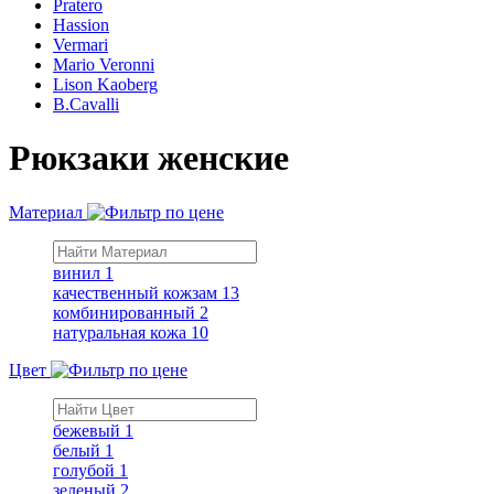
Pratero
Hassion
Vermari
Mario Veronni
Lison Kaoberg
B.Cavalli
Рюкзаки женские
Материал
винил
1
качественный кожзам
13
комбинированный
2
натуральная кожа
10
Цвет
бежевый
1
белый
1
голубой
1
зеленый
2