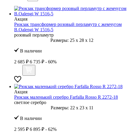
Акция
Рюкзак трансформер розовый перламутр с жемчугом
B.Oalengi W 1516-5
розовый перламутр
Размеры:
25
x
28
x
12
В наличии
2 685 ₽
6 735 ₽
- 60%
Акция
Рюкзак маленький серебро Farfalla Rosso R 2272-18
светлое серебро
Размеры:
22
x
23
x
11
В наличии
2 595 ₽
6 895 ₽
- 62%