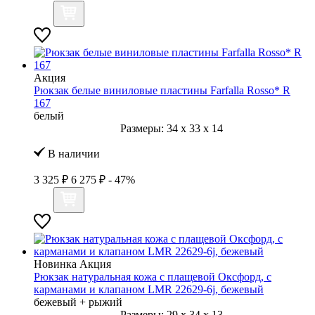
Акция
Рюкзак белые виниловые пластины Farfalla Rosso* R
167
белый
Размеры:
34
x
33
x
14
В наличии
3 325 ₽
6 275 ₽
- 47%
Новинка
Акция
Рюкзак натуральная кожа с плащевой Оксфорд, с
карманами и клапаном LMR 22629-6j, бежевый
бежевый + рыжий
Размеры:
29
x
34
x
13