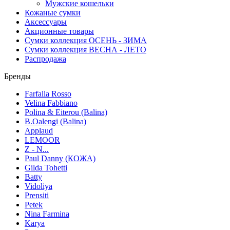
Мужские кошельки
Кожаные сумки
Аксессуары
Акционные товары
Сумки коллекция ОСЕНЬ - ЗИМА
Сумки коллекция ВЕСНА - ЛЕТО
Распродажа
Бренды
Farfalla Rosso
Velina Fabbiano
Polina & Eiterou (Balina)
B.Oalengi (Balina)
Applaud
LEMOOR
Z - N...
Paul Danny (КОЖА)
Gilda Tohetti
Batty
Vidoliya
Prensiti
Petek
Nina Farmina
Karya