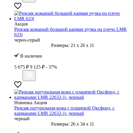
Акция
Рюкзак кожаный большой карман ручка на плечо LMR
633j
черно-серый
Размеры:
21
x
26
x
11
В наличии
5 675 ₽
9 125 ₽
- 37%
Новинка
Акция
Рюкзак натуральная кожа с плащевой Оксфорд, с
карманами LMR 22632-1j, черный
черный
Размеры:
26
x
34
x
11