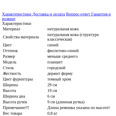
Характеристики
Доставка и оплата
Вопрос-ответ
Гарантия и
возврат
Характеристики
Материал
натуральная кожа
натуральная кожа (структура
Свойства материала
классическая)
Цвет
синий
Оттенок
фиолетово-синий
Размер
меньше среднего
Модель
планшет
Стиль
городской
Жесткость
держит форму
Цвет фурнитуры
темный хром
Ширина
29 см
Высота
19 см
Ширина дна
6 см
Высота ручек
9 см (длинная ручка)
Примечание!!!
Длина ремешка указана по высоте!
Вес товара
0,8 кг