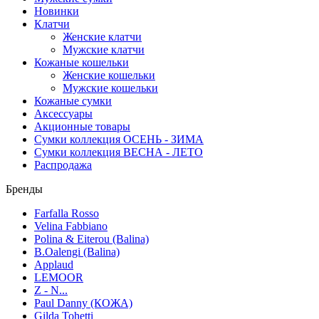
Новинки
Клатчи
Женские клатчи
Мужские клатчи
Кожаные кошельки
Женские кошельки
Мужские кошельки
Кожаные сумки
Аксессуары
Акционные товары
Сумки коллекция ОСЕНЬ - ЗИМА
Сумки коллекция ВЕСНА - ЛЕТО
Распродажа
Бренды
Farfalla Rosso
Velina Fabbiano
Polina & Eiterou (Balina)
B.Oalengi (Balina)
Applaud
LEMOOR
Z - N...
Paul Danny (КОЖА)
Gilda Tohetti