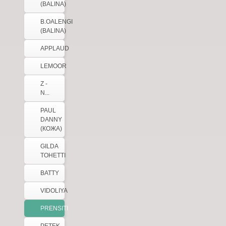
(BALINA)
B.OALENGI
(BALINA)
APPLAUD
LEMOOR
Z -
N...
PAUL
DANNY
(КОЖА)
GILDA
TOHETTI
BATTY
VIDOLIYA
PRENSITI