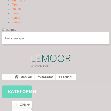
Оренбург
Орел
Пенза
Тула
Курск
Томск
Отменить
LEMOOR
WOMAN BAGS
Главная
👜 Каталог
⭐ Prensiti
КАТЕГОРИИ
СУМКИ