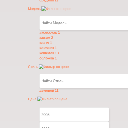
средний
11
Модель
аксессуар
1
зажим
2
клатч
1
ключник
1
кошелек
13
обложка
1
Стиль
деловой
11
Цена