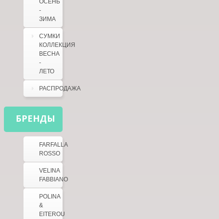
ОСЕНЬ
-
ЗИМА
СУМКИ
КОЛЛЕКЦИЯ
ВЕСНА
-
ЛЕТО
РАСПРОДАЖА
БРЕНДЫ
FARFALLA
ROSSO
VELINA
FABBIANO
POLINA
&
EITEROU