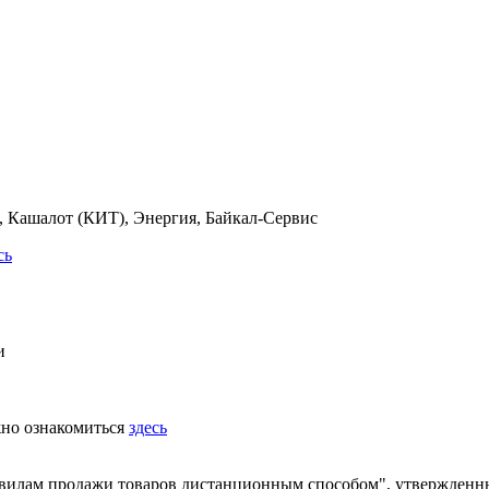
 Кашалот (КИТ), Энергия, Байкал-Сервис
сь
и
жно ознакомиться
здесь
равилам продажи товаров дистанционным способом", утвержденн