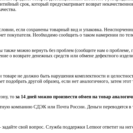
рантийный срок, который предусматривает возврат некачественно
ачества.
условии, если сохранены товарный вид и упаковка. Неиспорчен
 счет покупателя. Необходимо сообщить о таком намерении по те
 также можно вернуть без проблем (сообщите нам о проблеме, 
ение о возврате
денежных средств
или обмене дефектного изделия
 и товаре не должно быть нарушения комплектности и целостност
 подобрать другой образец, если нет аналогичного, затем этот т
ону, то
за 14 дней можно произвести обмен на товар аналоги
тную компанию СДЭК или Почта России. Деньги переводятся в те
 задайте свой вопрос. Служба поддержки Lemoor ответит на нег