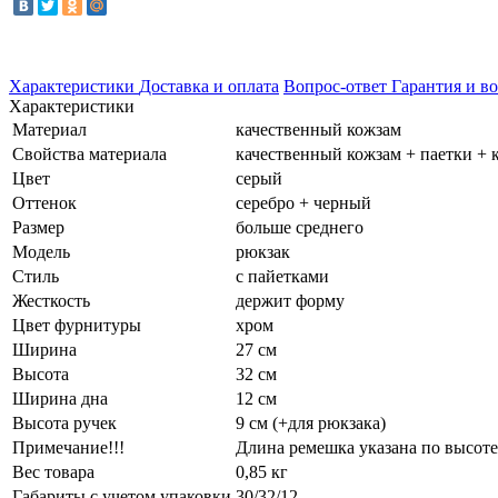
Характеристики
Доставка и оплата
Вопрос-ответ
Гарантия и во
Характеристики
Материал
качественный кожзам
Свойства материала
качественный кожзам + паетки + 
Цвет
серый
Оттенок
серебро + черный
Размер
больше среднего
Модель
рюкзак
Стиль
с пайетками
Жесткость
держит форму
Цвет фурнитуры
хром
Ширина
27 см
Высота
32 см
Ширина дна
12 см
Высота ручек
9 см (+для рюкзака)
Примечание!!!
Длина ремешка указана по высоте
Вес товара
0,85 кг
Габариты с учетом упаковки
30/32/12