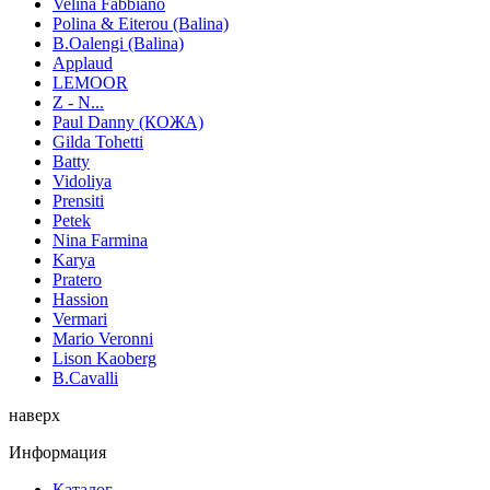
Velina Fabbiano
Polina & Eiterou (Balina)
B.Oalengi (Balina)
Applaud
LEMOOR
Z - N...
Paul Danny (КОЖА)
Gilda Tohetti
Batty
Vidoliya
Prensiti
Petek
Nina Farmina
Karya
Pratero
Hassion
Vermari
Mario Veronni
Lison Kaoberg
B.Cavalli
наверх
Информация
Каталог