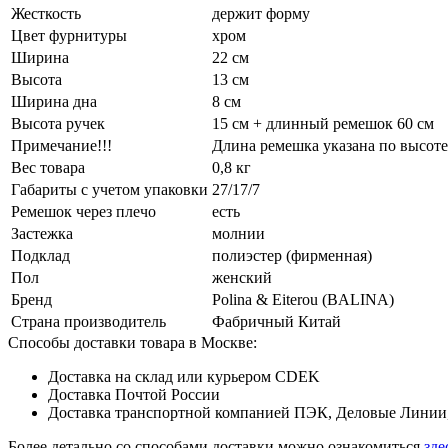
Жесткость
держит форму
Цвет фурнитуры
хром
Ширина
22 см
Высота
13 см
Ширина дна
8 см
Высота ручек
15 см + длинный ремешок 60 см
Примечание!!!
Длина ремешка указана по высоте
Вес товара
0,8 кг
Габариты с учетом упаковки
27/17/7
Ремешок через плечо
есть
Застежка
молнии
Подклад
полиэстер (фирменная)
Пол
женский
Бренд
Polina & Eiterou (BALINA)
Страна производитель
Фабричный Китай
Способы доставки товара в Москве:
Доставка на склад или курьером CDEK
Доставка Почтой России
Доставка транспортной компанией ПЭК, Деловые Линии,
Более детально со способами доставки можно ознакомиться
зде