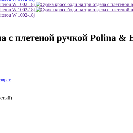
а с плетеной ручкой Polina & E
зврат
истый)