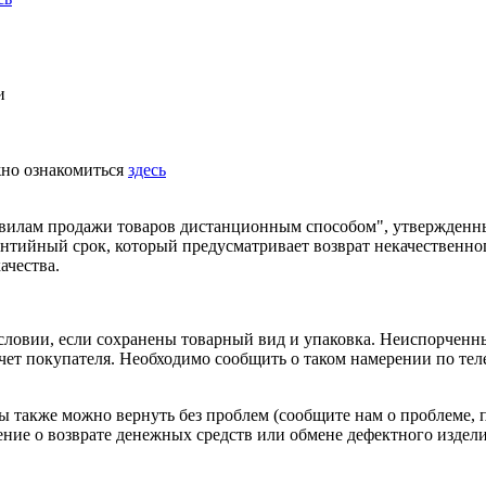
и
жно ознакомиться
здесь
равилам продажи товаров дистанционным способом", утвержденн
рантийный срок, который предусматривает возврат некачественно
ачества.
условии, если сохранены товарный вид и упаковка. Неиспорчен
 счет покупателя. Необходимо сообщить о таком намерении по те
 также можно вернуть без проблем (сообщите нам о проблеме, 
ение о возврате
денежных средств
или обмене дефектного изделия