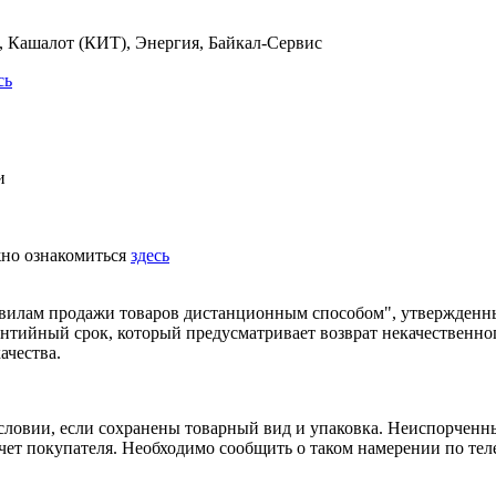
 Кашалот (КИТ), Энергия, Байкал-Сервис
сь
и
жно ознакомиться
здесь
равилам продажи товаров дистанционным способом", утвержденн
рантийный срок, который предусматривает возврат некачественно
ачества.
условии, если сохранены товарный вид и упаковка. Неиспорчен
 счет покупателя. Необходимо сообщить о таком намерении по те