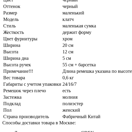
Оттенок
черный
Размер
маленький
Модель
клатч
Стиль
маленькая сумка
Жесткость
держит форму
Цвет фурнитуры
хром
Ширина
20 см
Высота
12 см
Ширина дна
5 см
Высота ручек
55 см + барсетка
Примечание!!!
Длина ремешка указана по высоте
Вес товара
0,6 кг
Габариты с учетом упаковки
24/16/7
Ремешок через плечо
есть
Застежка
молния
Подклад
полиэстер
Пол
женский
Страна производитель
Фабричный Китай
Способы доставки товара в Москве: