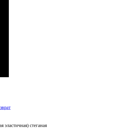
зврат
ая эластичная) стеганая