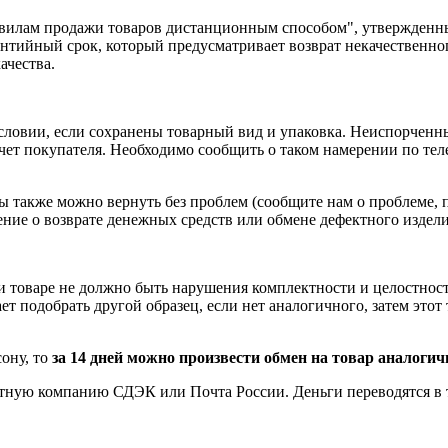
равилам продажи товаров дистанционным способом", утвержденн
рантийный срок, который предусматривает возврат некачественно
ачества.
условии, если сохранены товарный вид и упаковка. Неиспорчен
 счет покупателя. Необходимо сообщить о таком намерении по те
 также можно вернуть без проблем (сообщите нам о проблеме, 
ение о возврате
денежных средств
или обмене дефектного изделия
 и товаре не должно быть нарушения комплектности и целостност
 подобрать другой образец, если нет аналогичного, затем этот т
ону, то
за 14 дней можно произвести обмен на товар аналоги
тную компанию СДЭК или Почта России. Деньги переводятся в те