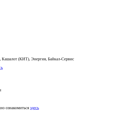
 Кашалот (КИТ), Энергия, Байкал-Сервис
сь
и
жно ознакомиться
здесь