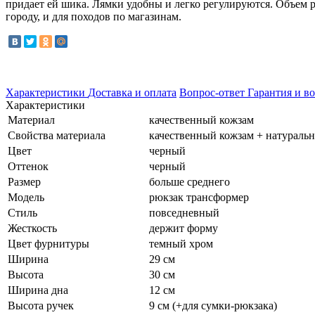
придает ей шика. Лямки удобны и легко регулируются. Объем р
городу, и для походов по магазинам.
Характеристики
Доставка и оплата
Вопрос-ответ
Гарантия и во
Характеристики
Материал
качественный кожзам
Свойства материала
качественный кожзам + натуральна
Цвет
черный
Оттенок
черный
Размер
больше среднего
Модель
рюкзак трансформер
Стиль
повседневный
Жесткость
держит форму
Цвет фурнитуры
темный хром
Ширина
29 см
Высота
30 см
Ширина дна
12 см
Высота ручек
9 см (+для сумки-рюкзака)