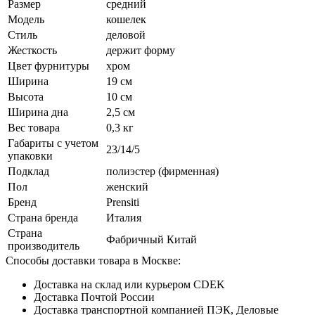
Размер
средний
Модель
кошелек
Стиль
деловой
Жесткость
держит форму
Цвет фурнитуры
хром
Ширина
19 см
Высота
10 см
Ширина дна
2,5 см
Вес товара
0,3 кг
Габариты с учетом
23/14/5
упаковки
Подклад
полиэстер (фирменная)
Пол
женский
Бренд
Prensiti
Страна бренда
Италия
Страна
Фабричный Китай
производитель
Способы доставки товара в Москве:
Доставка на склад или курьером CDEK
Доставка Почтой России
Доставка транспортной компанией ПЭК, Деловые