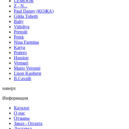
LEMOOR
Z - N...
Paul Danny (КОЖА)
Gilda Tohetti
Batty
Vidoliya
Prensiti
Petek
Nina Farmina
Karya
Pratero
Hassion
Vermari
Mario Veronni
Lison Kaoberg
B.Cavalli
наверх
Информация
Каталог
О нас
Отзывы
Заказ - Оплата
Доставка