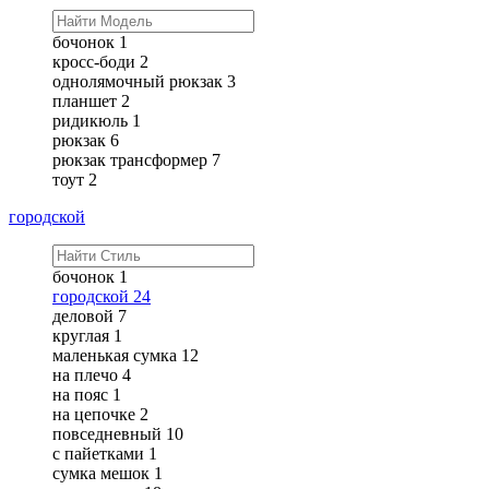
бочонок
1
кросс-боди
2
однолямочный рюкзак
3
планшет
2
ридикюль
1
рюкзак
6
рюкзак трансформер
7
тоут
2
городской
бочонок
1
городской
24
деловой
7
круглая
1
маленькая сумка
12
на плечо
4
на пояс
1
на цепочке
2
повседневный
10
с пайетками
1
сумка мешок
1