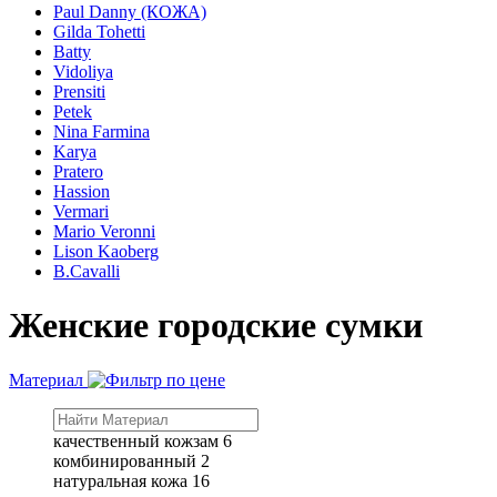
Paul Danny (КОЖА)
Gilda Tohetti
Batty
Vidoliya
Prensiti
Petek
Nina Farmina
Karya
Pratero
Hassion
Vermari
Mario Veronni
Lison Kaoberg
B.Cavalli
Женские городские сумки
Материал
качественный кожзам
6
комбинированный
2
натуральная кожа
16