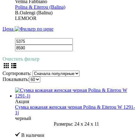
Velina Fabbiano
Polina & Eiterou (Balina)
B.Oalengi (Balina)
LEMOOR
Цена
Очистить фильтр
Сортировать:
Показывать:
Акция
Сумка кожаная женская черная Polina & Eiterou W 1291-
1j
черный
Размеры:
24
x
24
x
11
В наличии