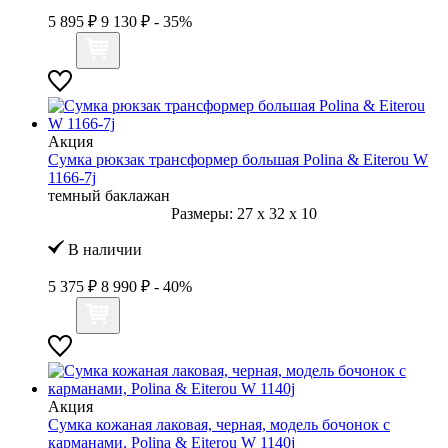
5 895 ₽
9 130 ₽
- 35%
Акция
Сумка рюкзак трансформер большая Polina & Eiterou W
1166-7j
темный баклажан
Размеры:
27
x
32
x
10
В наличии
5 375 ₽
8 990 ₽
- 40%
Акция
Сумка кожаная лаковая, черная, модель бочонок с
карманами, Polina & Eiterou W 1140j