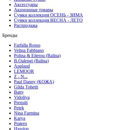
Аксессуары
Акционные товары
Сумки коллекция ОСЕНЬ - ЗИМА
Сумки коллекция ВЕСНА - ЛЕТО
Распродажа
Бренды
Farfalla Rosso
Velina Fabbiano
Polina & Eiterou (Balina)
B.Oalengi (Balina)
Applaud
LEMOOR
Z - N...
Paul Danny (КОЖА)
Gilda Tohetti
Batty
Vidoliya
Prensiti
Petek
Nina Farmina
Karya
Pratero
Hassion