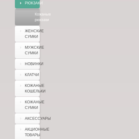
РЮКЗАКИ
Кожаные
рюкзаки
ЖЕНСКИЕ
СУМКИ
МУЖСКИЕ
СУМКИ
НОВИНКИ
КЛАТЧИ
КОЖАНЫЕ
КОШЕЛЬКИ
КОЖАНЫЕ
СУМКИ
АКСЕССУАРЫ
АКЦИОННЫЕ
ТОВАРЫ