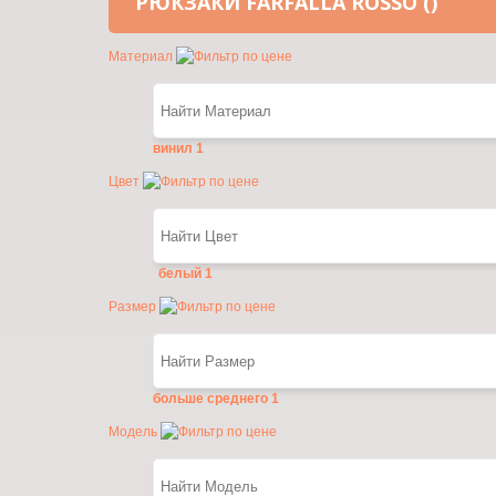
РЮКЗАКИ FARFALLA ROSSO ()
Материал
винил
1
Цвет
белый
1
Размер
больше среднего
1
Модель