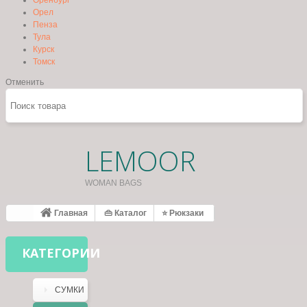
Оренбург
Орел
Пенза
Тула
Курск
Томск
Отменить
LEMOOR
WOMAN BAGS
Главная
👜 Каталог
⭐ Рюкзаки
КАТЕГОРИИ
СУМКИ