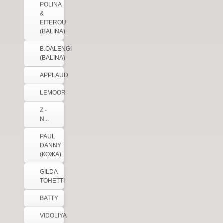
POLINA
&
EITEROU
(BALINA)
B.OALENGI
(BALINA)
APPLAUD
LEMOOR
Z -
N...
PAUL
DANNY
(КОЖА)
GILDA
TOHETTI
BATTY
VIDOLIYA