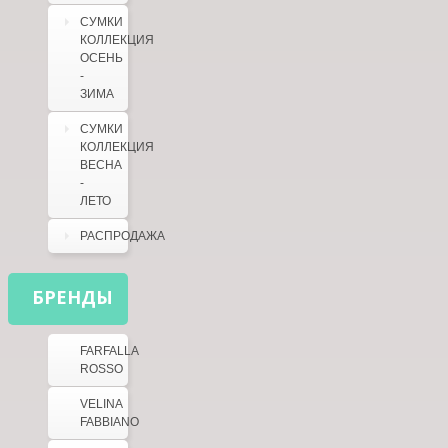
СУМКИ
КОЛЛЕКЦИЯ
ОСЕНЬ
-
ЗИМА
СУМКИ
КОЛЛЕКЦИЯ
ВЕСНА
-
ЛЕТО
РАСПРОДАЖА
БРЕНДЫ
FARFALLA
ROSSO
VELINA
FABBIANO