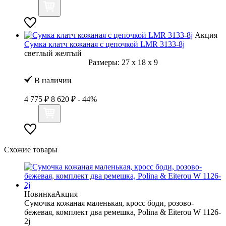
Акция
Сумка клатч кожаная с цепочкой LMR 3133-8j
светлый желтый
Размеры:
27
x
18
x
9
В наличии
4 775 ₽
8 620 ₽
- 44%
Схожие товары
Новинка
Акция
Сумочка кожаная маленькая, кросс боди, розово-
бежевая, комплект два ремешка, Polina & Eiterou W 1126-
2j