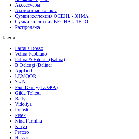
Аксессуары
Акционные товары
Сумки коллекция ОСЕНЬ - ЗИМА
Сумки коллекция ВЕСНА - ЛЕТО
Распродажа
Бренды
Farfalla Rosso
Velina Fabbiano
Polina & Eiterou (Balina)
B.Oalengi (Balina)
Applaud
LEMOOR
Z - N...
Paul Danny (КОЖА)
Gilda Tohetti
Batty
Vidoliya
Prensiti
Petek
Nina Farmina
Karya
Pratero
Hassion