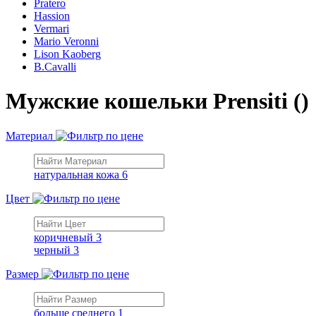
Pratero
Hassion
Vermari
Mario Veronni
Lison Kaoberg
B.Cavalli
Мужские кошельки Prensiti ()
Материал
натуральная кожа
6
Цвет
коричневый
3
черный
3
Размер
больше среднего
1