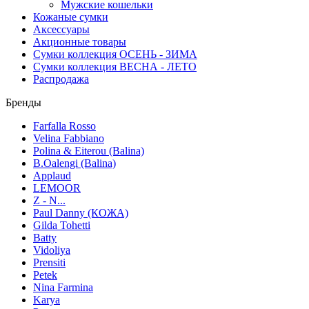
Мужские кошельки
Кожаные сумки
Аксессуары
Акционные товары
Сумки коллекция ОСЕНЬ - ЗИМА
Сумки коллекция ВЕСНА - ЛЕТО
Распродажа
Бренды
Farfalla Rosso
Velina Fabbiano
Polina & Eiterou (Balina)
B.Oalengi (Balina)
Applaud
LEMOOR
Z - N...
Paul Danny (КОЖА)
Gilda Tohetti
Batty
Vidoliya
Prensiti
Petek
Nina Farmina
Karya