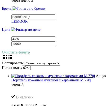
через плечо
3
Бренд
LEMOOR
Цена
Очистить фильтр
Сортировать:
Показывать:
Акци
Портфель кожаный мужской с карманами M 778j
черный
В наличии
8 945 ₽
15 895 ₽
- 43%