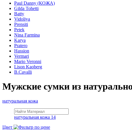
Paul Danny (КОЖА)
Gilda Tohetti
Batty
Vidoliya
Prensiti
Petek
Nina Farmina
Karya
Pratero
Hassion
Vermari
Mario Veronni
Lison Kaoberg
B.Cavalli
Мужские сумки из натуральн
натуральная кожа
натуральная кожа
14
Цвет