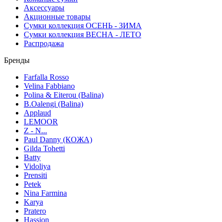
Аксессуары
Акционные товары
Сумки коллекция ОСЕНЬ - ЗИМА
Сумки коллекция ВЕСНА - ЛЕТО
Распродажа
Бренды
Farfalla Rosso
Velina Fabbiano
Polina & Eiterou (Balina)
B.Oalengi (Balina)
Applaud
LEMOOR
Z - N...
Paul Danny (КОЖА)
Gilda Tohetti
Batty
Vidoliya
Prensiti
Petek
Nina Farmina
Karya
Pratero
Hassion