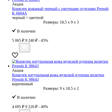
Акция
Кошелек кожаный черный с цветными отделами Prensiti
K 6604А
черный + цветной
Размеры:
18,5
x
9
x
3
В наличии
5 065 ₽
9 240 ₽
- 45%
Акция
Кошелек натуральная кожа мужской купюры визитки
Prensiti K 98643
коричневый
Размеры:
9
x
18,5
x
2
В наличии
4 695 ₽
9 220 ₽
- 49%