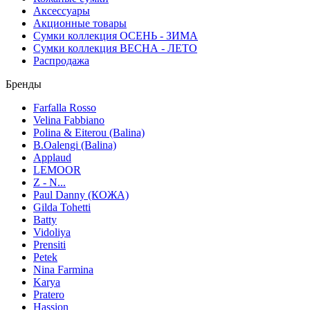
Аксессуары
Акционные товары
Сумки коллекция ОСЕНЬ - ЗИМА
Сумки коллекция ВЕСНА - ЛЕТО
Распродажа
Бренды
Farfalla Rosso
Velina Fabbiano
Polina & Eiterou (Balina)
B.Oalengi (Balina)
Applaud
LEMOOR
Z - N...
Paul Danny (КОЖА)
Gilda Tohetti
Batty
Vidoliya
Prensiti
Petek
Nina Farmina
Karya
Pratero
Hassion