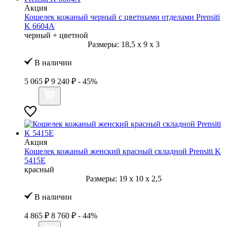
Акция
Кошелек кожаный черный с цветными отделами Prensiti
K 6604А
черный + цветной
Размеры:
18,5
x
9
x
3
В наличии
5 065 ₽
9 240 ₽
- 45%
Акция
Кошелек кожаный женский красный складной Prensiti K
5415Е
красный
Размеры:
19
x
10
x
2,5
В наличии
4 865 ₽
8 760 ₽
- 44%