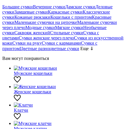
Большие сумки
Вечерние сумки
Дамские сумки
Деловые
сумки
Замшевые сумки
Каркасные сумки
Классические
сумки
Кожаные рюкзаки
Кошельки с принтом
Красивые
сумки
Маленькие сумочки на цепочке
Маленькие сумочки
через плечо
Модные сумки
Мягкие сумки
Необычные
сумки
Саквояж женский
Стильные сумки
Сумка с
цветами
Сумки женские через плечо
Сумки из искусственной
кожи
Сумки на руку
Сумки с карманами
Сумки с
принтом
Цветные разноцветные сумки
Еще ⇓
Вам могут понравиться
Мужские кошельки
Женские кошельки
Клатчи
Мужские клатчи